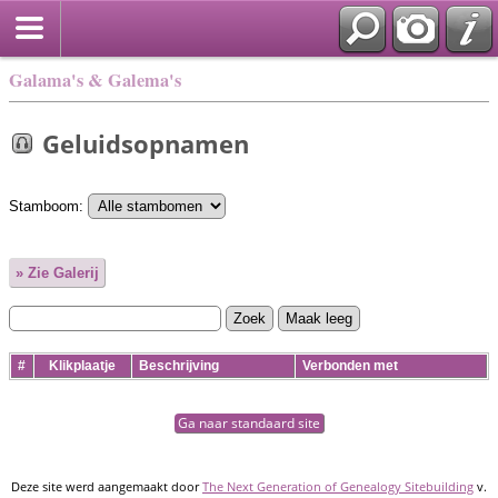
Galama's & Galema's
Geluidsopnamen
Stamboom:
» Zie Galerij
#
Klikplaatje
Beschrijving
Verbonden met
Ga naar standaard site
Deze site werd aangemaakt door
The Next Generation of Genealogy Sitebuilding
v.