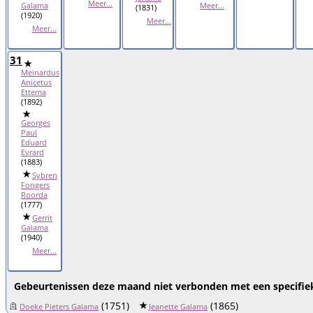
Meer...
Galama
Meer...
(1831)
(1920)
Meer...
Meer...
31
Meinardus
Anicetus
Ettema
(1892)
Georges
Paul
Eduard
Evrard
(1883)
Sybren
Fongers
Roorda
(1777)
Gerrit
Galama
(1940)
Meer...
Gebeurtenissen deze maand niet verbonden met een specifie
(1751)
(1865)
Doeke Pieters Galama
Jeanette Galama