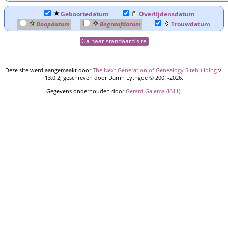
Geboortedatum
Overlijdensdatum
Doopdatum
Begraafdatum
Trouwdatum
Ga naar standaard site
Deze site werd aangemaakt door
The Next Generation of Genealogy Sitebuilding
v.
13.0.2, geschreven door Darrin Lythgoe © 2001-2026.
Gegevens onderhouden door
Gerard Galema (i611)
.