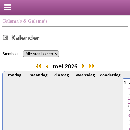
Galama's & Galema's
Kalender
Stamboom:
mei 2026
zondag
maandag
dinsdag
woensdag
donderdag
1
O
O
(
B