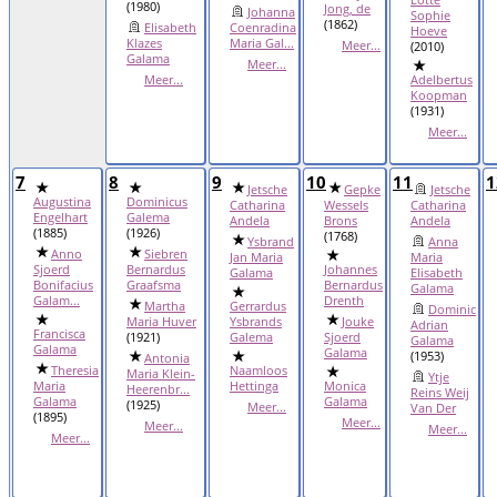
(1980)
Jong, de
Johanna
Sophie
(1862)
Elisabeth
Coenradina
Hoeve
Klazes
Maria Gal...
Meer...
(2010)
Galama
Meer...
Meer...
Adelbertus
Koopman
(1931)
Meer...
7
8
9
10
11
1
Jetsche
Gepke
Jetsche
Augustina
Dominicus
Catharina
Wessels
Catharina
Engelhart
Galema
Andela
Brons
Andela
(1885)
(1926)
(1768)
Ysbrand
Anna
Anno
Siebren
Jan Maria
Maria
Sjoerd
Bernardus
Johannes
Galama
Elisabeth
Bonifacius
Graafsma
Bernardus
Galama
Galam...
Drenth
Martha
Gerrardus
Dominic
Maria Huver
Ysbrands
Jouke
Adrian
Francisca
(1921)
Galema
Sjoerd
Galama
Galama
Galama
(1953)
Antonia
Theresia
Naamloos
Maria Klein-
Ytje
Maria
Hettinga
Monica
Heerenbr...
Reins Weij
Galama
Galama
(1925)
Meer...
Van Der
(1895)
Meer...
Meer...
Meer...
Meer...