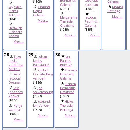
Bonifacius
Gerardus
(1909)
Galema
Galema
Koelman
Wypkjen
Ysbrand
Monica
(2021)
(1782)
Sikkes
Haijes
Hettinga
Tekstra
Galama
Meer...
Margaretha
Jacobus
(1841)
Meer...
Theresia
Paulinus
Graafsma
Galema
Hedwigis
(1989)
(1895)
Elisabeth
Meer...
Meer...
Ydema
Meer...
28
29
30
Sijke
Johan
Jan
Jetske
James
Baukes
Catharina
Bastiaanse
Boer De
Andel...
Rudolf
Theresia
Felix
Cornelis Berg
Elisabeth
Jacobus
van den
Galama
Douma
(1996)
Siebren
Idse
Jan
Bernardus
Johannes
Stekelenburg
Graafsma
Verwer
(2023)
(1862)
(1877)
Ysbrand
Hiske
Hyltje
Jan Verwer
Theresia
Galama
(1849)
Hettinga
(1982)
Meer...
Meer...
Meer...