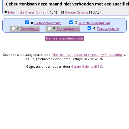
Gebeurtenissen deze maand niet verbonden met een specifie
(1734)
(1972)
Johanniske Clases Donia
George Galema
Geboortedatum
Overlijdensdatum
Doopdatum
Begraafdatum
Trouwdatum
Ga naar standaard site
Deze site werd aangemaakt door
The Next Generation of Genealogy Sitebuilding
v.
13.0.2, geschreven door Darrin Lythgoe © 2001-2026.
Gegevens onderhouden door
Gerard Galema (i611)
.