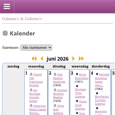
Galama's & Galema's
Kalender
Stamboom:
juni 2026
zondag
maandag
dinsdag
woensdag
donderdag
1
2
3
4
5
Sjoerd
Dirk
Anna
Hendrik
Yeb
Baukes
Boermans
Antonius
Franciscus
Andringa
(1861)
(pater
Andela
(1843)
Henr...
(1882)
Nicolaas
Jan
Andries
Timo
Nicolaas
Wopkes
Galama
Bonifacius
Sjoerds
Bleeker
Cornelis
Aukes
(1829)
Victor
Galema
Joost
Johannes
Hiltje
Galema
Maria Caesar
Ates
Marijntje
Nicola...
Galema
Yttje
Lotte