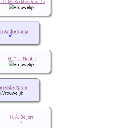
L. P. M. Kerkhof Van De
ob Andre Ypma
H. C. L. Nabbe
e Jetske Ypma
H. A. Beijers