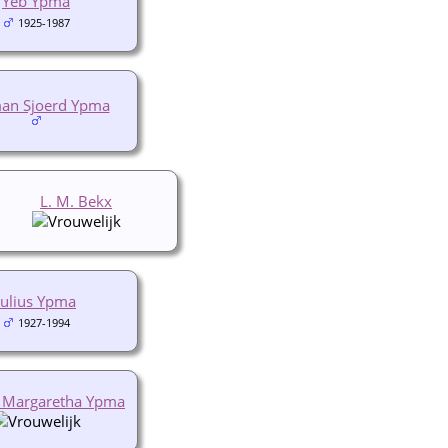
Yeb Ypma
1925-1987
an Sjoerd Ypma
L. M. Bekx
Julius Ypma
1927-1994
 Margaretha Ypma