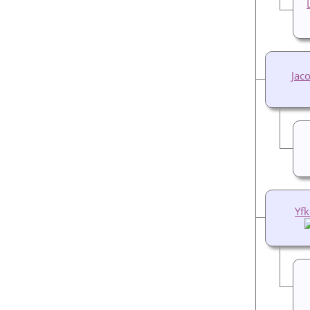
Jac
Yfk