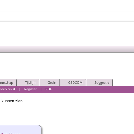
antschap
Tijdlijn
Gezin
GEDCOM
Suggestie
lleen tekst
|
Register
|
PDF
e kunnen zien.