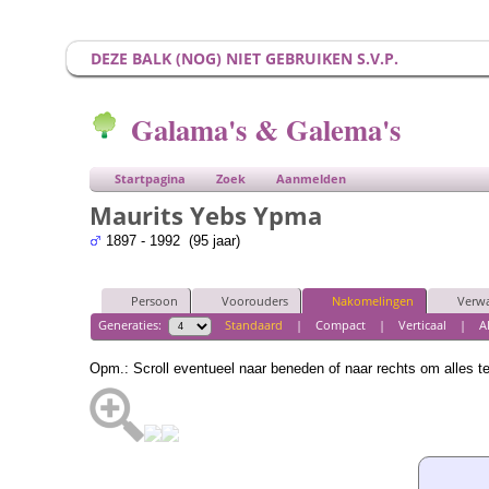
DEZE BALK (NOG) NIET GEBRUIKEN S.V.P.
Galama's & Galema's
Startpagina
Zoek
Aanmelden
Maurits Yebs Ypma
1897 - 1992 (95 jaar)
Persoon
Voorouders
Nakomelingen
Verw
Generaties:
Standaard
|
Compact
|
Verticaal
|
A
Opm.: Scroll eventueel naar beneden of naar rechts om alles t