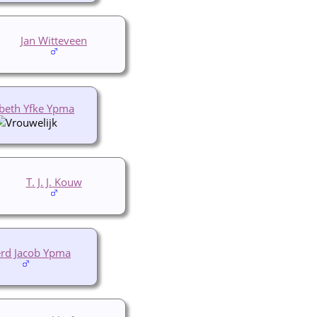
Jan Witteveen
abeth Yfke Ypma
T. J. J. Kouw
erd Jacob Ypma