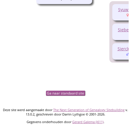
Syuw 
(
Siebe 
Sierck
(
Ga naar standaard site
Deze site werd aangemaakt door
The Next Generation of Genealogy Sitebuilding
v.
13.0.2, geschreven door Darrin Lythgoe © 2001-2026.
Gegevens onderhouden door
Gerard Galema (i611)
.