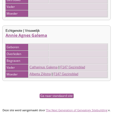
Vader
Moeder
Echtgenote | Vrouwelijk
Annie Agnes Galema
Geboren
Overleden
Begraven
Vader
Catharinus Galema
|
F147 Gezinsblad
Moeder
Alberta Zijlstra
|
F147 Gezinsblad
Ga naar standaard site
Deze site werd aangemaakt door
The Next Generation of Genealogy Sitebuilding
v.