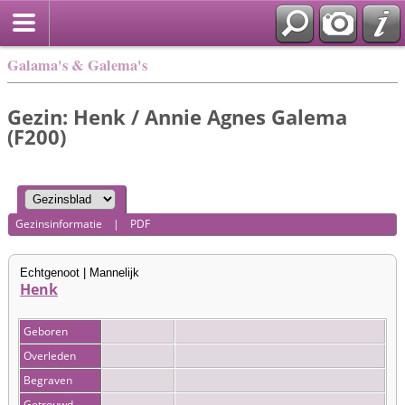
Galama's & Galema's
Gezin: Henk / Annie Agnes Galema
(F200)
Gezinsinformatie
|
PDF
Echtgenoot | Mannelijk
Henk
Geboren
Overleden
Begraven
Getrouwd