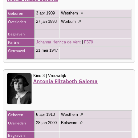
Geboren
3 apr 1909
Westhem
Overleden
27 jan 1993
Workum
Begraven
Partner
Johanna Henrica de Vent
|
F579
Getrouwd
21 mei 1947
Kind 3 | Vrouwelijk
Antonia Elizabeth Galema
Geboren
6 apr 1910
Westhem
Overleden
28 jan 2000
Bolsward
Begraven