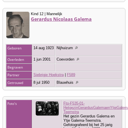
Kind 12 | Mannelijk
Gerardus Nicolaas Galema
Geboren
14 aug 1923
Nijhuizum
Overleden
1 jun 2001
Coevorden
Begraven
Partner
Siebrigje Hoekstra
|
F589
Getrouwd
8 jul 1950
Blauwhuis
Foto's
Fto-F535-01-
HetgezinGerardusGalemaenYtjeGalem
Teernstra
Het gezin Gerardus Galema en
Ytje Galema-Teernstra.
Gefotografeerd bij het 25 jarig