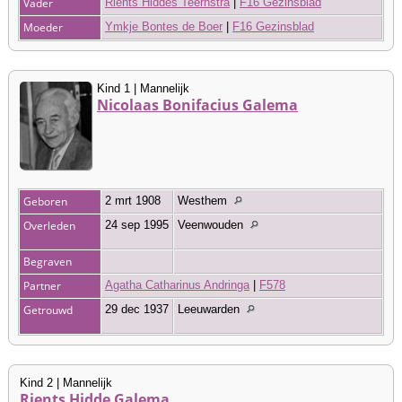
Vader
Rients Hiddes Teernstra
|
F16 Gezinsblad
Moeder
Ymkje Bontes de Boer
|
F16 Gezinsblad
Kind 1 | Mannelijk
Nicolaas Bonifacius Galema
Geboren
2 mrt 1908
Westhem
Overleden
24 sep 1995
Veenwouden
Begraven
Partner
Agatha Catharinus Andringa
|
F578
Getrouwd
29 dec 1937
Leeuwarden
Kind 2 | Mannelijk
Rients Hidde Galema