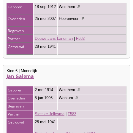
Geboren
18 sep 1912
Westhem
Overleden
25 mei 2007
Heerenveen
Begraven
Partner
Douwe Jans Landman
|
F582
Getrouwd
28 mei 1941
Kind 6 | Mannelijk
Jan Galema
Geboren
2 mrt 1914
Westhem
Overleden
5 jun 1996
Workum
Begraven
Partner
Sietske Jellesma
|
F583
Getrouwd
28 mei 1941