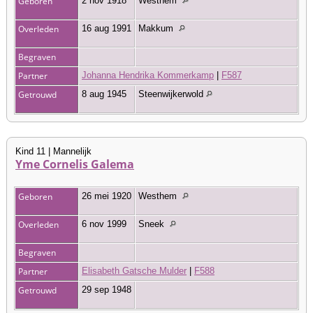
Geboren
2 nov 1918
Westhem
Overleden
16 aug 1991
Makkum
Begraven
Partner
Johanna Hendrika Kommerkamp
|
F587
Getrouwd
8 aug 1945
Steenwijkerwold
Kind 11 | Mannelijk
Yme Cornelis Galema
Geboren
26 mei 1920
Westhem
Overleden
6 nov 1999
Sneek
Begraven
Partner
Elisabeth Gatsche Mulder
|
F588
Getrouwd
29 sep 1948