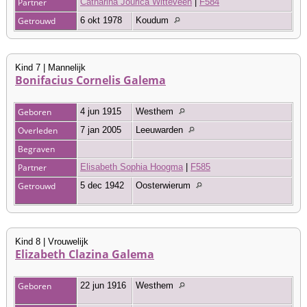
Partner
Catharina Jourica Witteveen
|
F584
Getrouwd
6 okt 1978
Koudum
Kind 7 | Mannelijk
Bonifacius Cornelis Galema
Geboren
4 jun 1915
Westhem
Overleden
7 jan 2005
Leeuwarden
Begraven
Partner
Elisabeth Sophia Hoogma
|
F585
Getrouwd
5 dec 1942
Oosterwierum
Kind 8 | Vrouwelijk
Elizabeth Clazina Galema
Geboren
22 jun 1916
Westhem