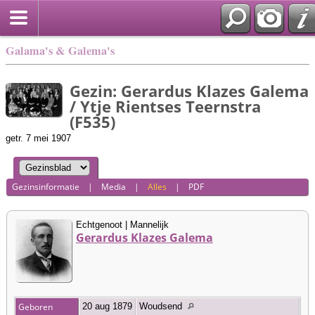
Galama's & Galema's
Gezin: Gerardus Klazes Galema
/ Ytje Rientses Teernstra
(F535)
getr. 7 mei 1907
Gezinsinformatie
|
Media
|
Alles
|
PDF
Echtgenoot | Mannelijk
Gerardus Klazes Galema
Geboren
20 aug 1879
Woudsend