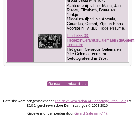
huwelijksfeest in 1932.
Achterste rij: v.l.n.r. Maria, Jan,
Rients, Elizabeth, Bonte en
Ymkje.
Middelste rij: v.l.n.r. Antonia,
Gerardus, Gerard, Ytje en Klaas.
Voorste rij: v.l.n.r. Hidde en IJme.
Fto-F535-03-
HetgezinGerardusGalemaenYtjeGalem
Teernstra
Het gezin Gerardus Galema en
Ytje Galema-Teernstra.
Gefotografeerd in 1957.
Ga naar standaard site
Deze site werd aangemaakt door
The Next Generation of Genealogy Sitebuilding
v.
13.0.2, geschreven door Darrin Lythgoe © 2001-2026.
Gegevens onderhouden door
Gerard Galema (i611)
.