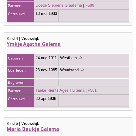
Partner
Doede Siebrens Graafsma
|
F580
Getrouwd
13 mei 1933
Kind 4 | Vrouwelijk
Ymkje Agatha Galema
Geboren
24 aug 1911
Westhem
Overleden
23 nov 1985
Woudsend
Begraven
Partner
Taeke Rients Ages Huitema
|
F581
Getrouwd
30 apr 1938
Kind 5 | Vrouwelijk
Maria Baukje Galema