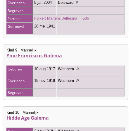
Overleden
5 jan 2004
Bolsward
Begraven
Partner
Folkert Martens Jellesma
|
F586
Getrouwd
28 mei 1941
Kind 9 | Mannelijk
Yme Franciscus Galema
Geboren
10 aug 1917
Westhem
Overleden
18 nov 1918
Westhem
Begraven
Kind 10 | Mannelijk
Hidde Age Galema