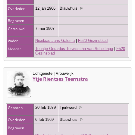
Overleden
12 jan 1966
Blauwhuis
Begraven
Getrouwd
7 mei 1907
Vader
Nicolaas Jans Galema
|
F520 Gezinsblad
Moeder
Teuntje Gerardus Terwisscha van Scheltinga
|
F520
Gezinsblad
Echtgenote | Vrouwelijk
Ytje Rientses Teernstra
Geboren
20 feb 1879
Tjerkwerd
Overleden
6 feb 1969
Blauwhuis
Begraven