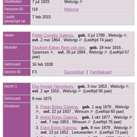
Overleden
7 jul 1933
Welsrijp
Persoon-ID
I19
Welsryp
Laatst
7 feb 2015
gewijzigd op
Vader
Pieter Cornelis Galema
,
geb.
3 jul 1789 , Welsrijp
,
ovl.
2 mei 1864 , Welsrijp
(Leeftijd 74 jaar)
Moeder
Sjoukjen Epkes Berg van den
,
geb.
19 nov 1816 ,
Spannum
,
ovl.
26 jul 1884 , Welsrijp
(Leeftijd 67
jaar)
Getrouwd
16 feb 1838
Gezins-ID
F3
Gezinsblad
|
Familiekaart
Gezin 1
Eke Arends Hanenburg
,
geb.
3 nov 1853 , Welsrijp
,
ovl.
2 apr 1910 , Welsrijp
(Leeftijd 56 jaar)
Getrouwd
8 mei 1875
Kinderen
1.
Pieter Botes Galema
,
geb.
1 aug 1876 , Welsrijp
,
ovl.
22 jul 1937 , Winsum
(Leeftijd 60 jaar)
2.
Arend Botes Galema
,
geb.
1 okt 1877 , Welsrijp
,
ovl.
7 sep 1953 , Winsum
(Leeftijd 76 jaar)
3.
Epke Botes Galema
,
geb.
8 nov 1878 , Welsrijp
,
ovl.
22 jul 1952 , Leeuwarden
(Leeftijd 73 jaar)