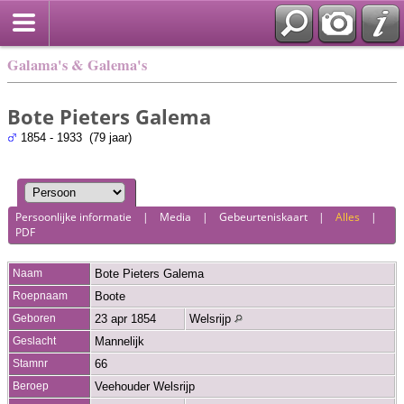
Galama's & Galema's
Bote Pieters Galema
1854 - 1933 (79 jaar)
Persoonlijke informatie
|
Media
|
Gebeurteniskaart
|
Alles
|
PDF
Naam
Bote Pieters
Galema
Roepnaam
Boote
Geboren
23 apr 1854
Welsrijp
Geslacht
Mannelijk
Stamnr
66
Beroep
Veehouder Welsrijp