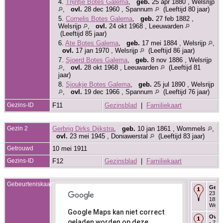
4.
Trijntje Botes Galema
,
geb.
25 apr 1880 , Welsrijp
,
ovl.
28 dec 1960 , Spannum
(Leeftijd 80 jaar)
5.
Cornelis Botes Galema
,
geb.
27 feb 1882 ,
Welsrijp
,
ovl.
24 okt 1968 , Leeuwarden
(Leeftijd 85 jaar)
6.
Ate Botes Galema
,
geb.
17 mei 1884 , Welsrijp
,
ovl.
17 jan 1970 , Welsrijp
(Leeftijd 86 jaar)
7.
Sjoerd Botes Galema
,
geb.
8 nov 1886 , Welsrijp
,
ovl.
28 okt 1968 , Leeuwarden
(Leeftijd 81
jaar)
8.
Sjoukje Botes Galema
,
geb.
25 jul 1890 , Welsrijp
,
ovl.
19 dec 1966 , Spannum
(Leeftijd 76 jaar)
Gezins-ID
F11
Gezinsblad
|
Familiekaart
Gezin 2
Gerbrig Dirks Dijkstra
,
geb.
10 jan 1861 , Wommels
,
ovl.
23 mei 1945 , Doniawerstal
(Leeftijd 83 jaar)
Getrouwd
10 mei 1911
Gezins-ID
F12
Gezinsblad
|
Familiekaart
Gebeurteniskaart
Gebo
23 ap
1854 
Welsr
Google Maps kan niet correct
Over
geladen worden op deze
- 7 ju