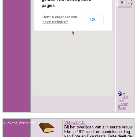
- Wels
pagina.
Bent u eigenaar van
OK
deze website?
=
Link
naar
Google
Earth
(Levens)Verhalen
Vhl-Iw19-01
Bij het overlijden van zijn eerste vrouw
Eke in 1911 vindt de boedelscheiding
van Bote en Eke plaats. Bote deelt de