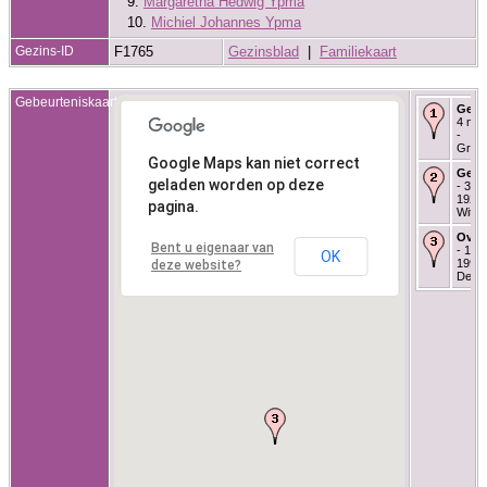
9.
Margaretha Hedwig Ypma
10.
Michiel Johannes Ypma
Gezins-ID
F1765
Gezinsblad
|
Familiekaart
Gebeurteniskaart
Gebo
4 mei
-
Greon
Google Maps kan niet correct
Getr
geladen worden op deze
- 3 m
1924 
pagina.
Witm
Over
Bent u eigenaar van
- 13 
OK
1996 
deze website?
Deur