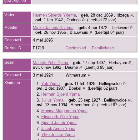
gewijzigd op
Vader
Harmen Sjoerds Ydema
,
geb.
28 dec 1869 , Idzega
,
ovl.
1 feb 1942 , Oudega
(Leeftijd 72 jaar)
Moeder
Minke Jacobs Galama
,
geb.
4 apr 1872 , Tjerkwerd
,
ovl.
26 nov 1956 , Blauwhuis
(Leeftijd 84 jaar)
Getrouwd
4 mei 1895
Gezins-ID
F1719
Gezinsblad
|
Familiekaart
Gezin
Maurits Yebs Ypma
,
geb.
17 sep 1897 , Herbayum
,
ovl.
6 nov 1992 , Deurne
(Leeftijd 95 jaar)
Getrouwd
3 mei 1924
Witmarsum
Kinderen
1.
Yeb Ypma
,
geb.
11 feb 1925 , Bellingwolde
,
ovl.
2 dec 1987 , Boekel
(Leeftijd 62 jaar)
2.
Herman Sjoerd Ypma
3.
Julius Ypma
,
geb.
25 sep 1927 , Bellingwolde
,
ovl.
13 nov 1994 , Amersfoort
(Leeftijd 67 jaar)
4.
Monica Margaretha Ypma
5.
Elisabeth Yfke Ypma
6.
Sjoerd Jacob Ypma
7.
Jacob Andre Ypma
8.
Yfke Jetske Ypma