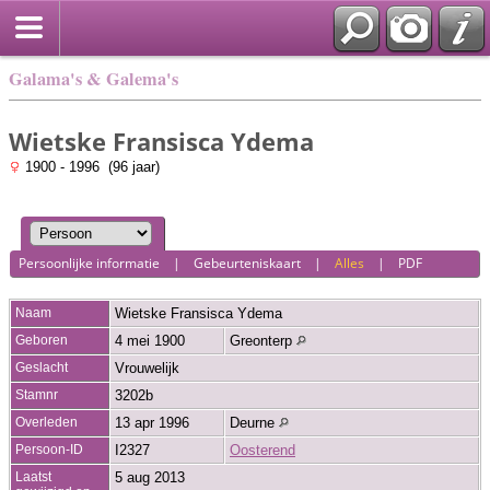
Galama's & Galema's
Wietske Fransisca Ydema
1900 - 1996 (96 jaar)
Persoonlijke informatie
|
Gebeurteniskaart
|
Alles
|
PDF
Naam
Wietske Fransisca
Ydema
Geboren
4 mei 1900
Greonterp
Geslacht
Vrouwelijk
Stamnr
3202b
Overleden
13 apr 1996
Deurne
Persoon-ID
I2327
Oosterend
Laatst
5 aug 2013