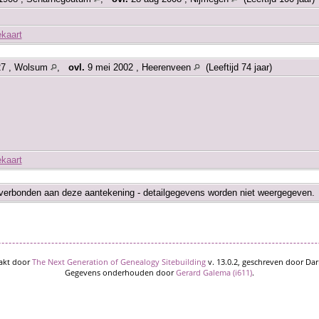
ekaart
27 , Wolsum
,
ovl.
9 mei 2002 , Heerenveen
(Leeftijd 74 jaar)
ekaart
verbonden aan deze aantekening - detailgegevens worden niet weergegeven.
akt door
The Next Generation of Genealogy Sitebuilding
v. 13.0.2, geschreven door Dar
Gegevens onderhouden door
Gerard Galema (i611)
.