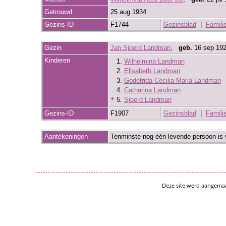
Getrouwd
25 aug 1934
Gezins-ID
F1744
Gezinsblad
|
Famili
Gezin
Jan Sjoerd Landman
,
geb.
16 sep 19
Kinderen
1.
Wilhelmina Landman
2.
Elisabeth Landman
3.
Godefrida Cecilia Maria Landman
4.
Catharina Landman
+
5.
Sjoerd Landman
Gezins-ID
F1907
Gezinsblad
|
Famili
Aantekeningen
Tenminste nog één levende persoon is 
Deze site werd aangema