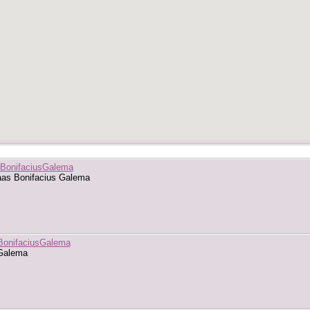
sBonifaciusGalema
aas Bonifacius Galema
sBonifaciusGalema
 Galema