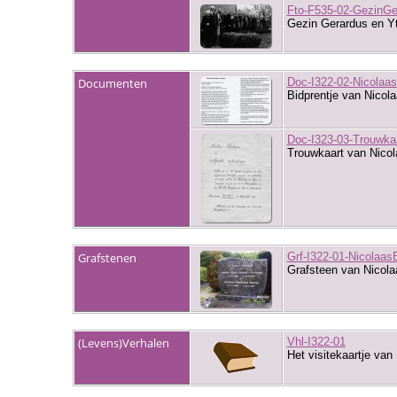
Fto-F535-02-GezinGe
Gezin Gerardus en Yt
Documenten
Doc-I322-02-Nicolaa
Bidprentje van Nicol
Doc-I323-03-Trouwk
Trouwkaart van Nico
Grafstenen
Grf-I322-01-Nicolaas
Grafsteen van Nicol
(Levens)Verhalen
Vhl-I322-01
Het visitekaartje van 