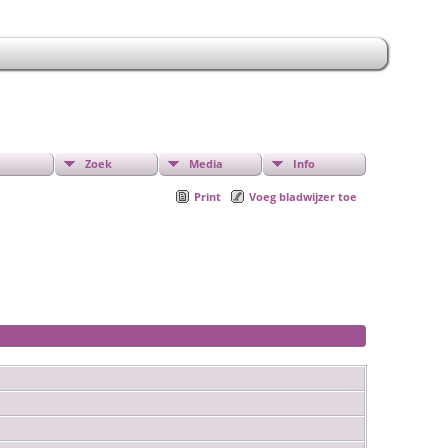
Zoek
Media
Info
Print
Voeg bladwijzer toe