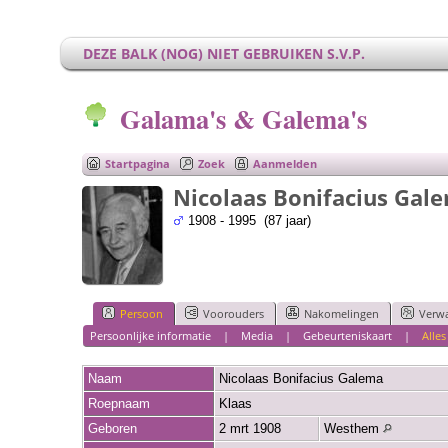
DEZE BALK (NOG) NIET GEBRUIKEN S.V.P.
Galama's & Galema's
Startpagina
Zoek
Aanmelden
Nicolaas Bonifacius Gal
1908 - 1995 (87 jaar)
Persoon
Voorouders
Nakomelingen
Verw
Persoonlijke informatie
|
Media
|
Gebeurteniskaart
|
Alles
Naam
Nicolaas Bonifacius
Galema
Roepnaam
Klaas
Geboren
2 mrt 1908
Westhem