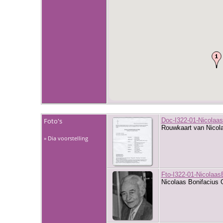
Foto's
Doc-I322-01-Nicolaa
Rouwkaart van Nicol
» Dia voorstelling
Fto-I322-01-Nicolaa
Nicolaas Bonifacius