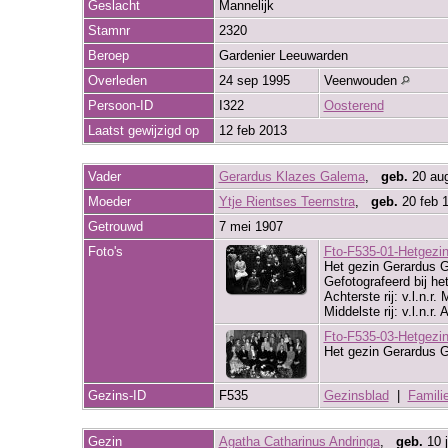
Geslacht
Mannelijk
Stamnr
2320
Beroep
Gardenier Leeuwarden
Overleden
24 sep 1995
Veenwouden
Persoon-ID
I322
Oosterend
Laatst gewijzigd op
12 feb 2013
Vader
Gerardus Klazes Galema
,
geb.
20 au
Moeder
Ytje Rientses Teernstra
,
geb.
20 feb 1
Getrouwd
7 mei 1907
Foto's
Fto-F535-01-Hetgezi
Het gezin Gerardus G
Gefotografeerd bij het
Achterste rij: v.l.n.r
Middelste rij: v.l.n.r
Fto-F535-03-Hetgezi
Het gezin Gerardus G
Gezins-ID
F535
Gezinsblad
|
Famili
Gezin
Agatha Catharinus Andringa
,
geb.
10 j