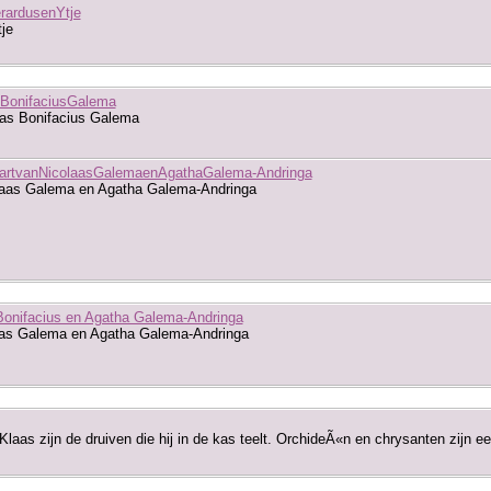
rardusenYtje
je
sBonifaciusGalema
aas Bonifacius Galema
aartvanNicolaasGalemaenAgathaGalema-Andringa
laas Galema en Agatha Galema-Andringa
Bonifacius en Agatha Galema-Andringa
aas Galema en Agatha Galema-Andringa
Klaas zijn de druiven die hij in de kas teelt. OrchideÃ«n en chrysanten zijn een