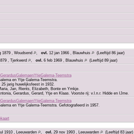
g 1879 , Woudsend
,
ovl.
12 jan 1966 , Blauwhuis
(Leeftijd 86 jaar)
879 , Tjerkwerd
,
ovl.
6 feb 1969 , Blauwhuis
(Leeftijd 89 jaar)
nGerardusGalemaenYtjeGalema-Teernstra
alema en Ytje Galema-Teernstra.
 25 jarig huwelijksfeest in 1932.
. Maria, Jan, Rients, Elizabeth, Bonte en Ymkje.
. Antonia, Gerardus, Gerard, Ytje en Klaas. Voorste rij: v.l.n.r. Hidde en IJme.
nGerardusGalemaenYtjeGalema-Teernstra
alema en Ytje Galema-Teernstra. Gefotografeerd in 1957.
ekaart
ul 1910 , Leeuwarden
,
ovl.
29 nov 1993 , Leeuwarden
(Leeftijd 83 jaar