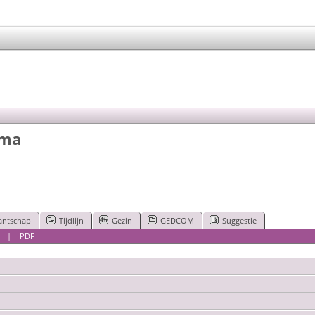
ema
antschap
Tijdlijn
Gezin
GEDCOM
Suggestie
|
PDF