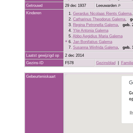
Getrouwd
29 dec 1937
Leeuwarden
Kinderen
1.
Gerardus Nicolaas Rients Galema
2.
Catharinus Theodorus Galema
,
g
3.
Regina Petronella Galema
,
geb.
2
4.
Ytje Antonia Galema
5.
Abbo Aegidius Maria Galema
+
6.
Jan Bonifatius Galema
7.
Susanna Winfrida Galema
,
geb.
1
Laatst gewijzigd op
2 dec 2014
Gezins-ID
F578
Gezinsblad
|
Famili
Gebeurteniskaart
G
op
B