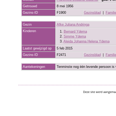
Getrouwd
8 mei 1956
Gezins-ID
F1900
Gezinsblad
|
Famili
Gezin
Afke Juliana Andringa
Kinderen
1.
Bernard Ydema
2.
Simme Ydema
3.
Aleida Johanna Helena Ydema
Laatst gewijzigd op
5 feb 2015
Gezins-ID
F2471
Gezinsblad
|
Famili
Aantekeningen
Tenminste nog één levende persoon is 
Deze site werd aangema