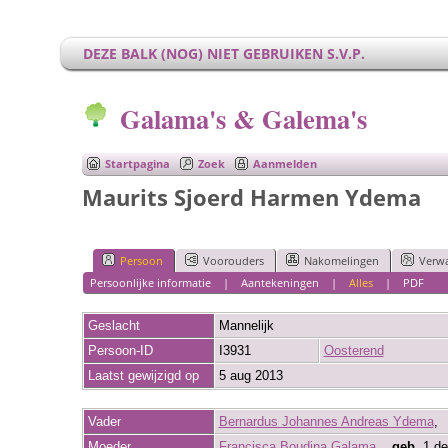
DEZE BALK (NOG) NIET GEBRUIKEN S.V.P.
Galama's & Galema's
Startpagina
Zoek
Aanmelden
Maurits Sjoerd Harmen Ydema
Persoon
Voorouders
Nakomelingen
Verw
Persoonlijke informatie
|
Aantekeningen
|
Alles
|
PDF
Geslacht
Mannelijk
Persoon-ID
I3931
Oosterend
Laatst gewijzigd op
5 aug 2013
Vader
Bernardus Johannes Andreas Ydema
Moeder
Francisca Boudina Galama
,
geb.
1 de