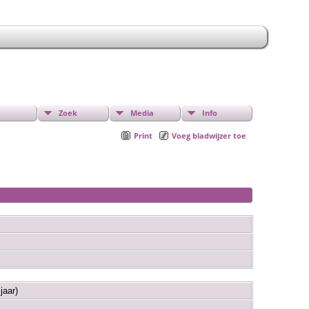
Zoek
Media
Info
Print
Voeg bladwijzer toe
 jaar)