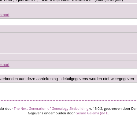
ekaart
ekaart
verbonden aan deze aantekening - detailgegevens worden niet weergegeven.
akt door
The Next Generation of Genealogy Sitebuilding
v. 13.0.2, geschreven door Dar
Gegevens onderhouden door
Gerard Galema (i611)
.