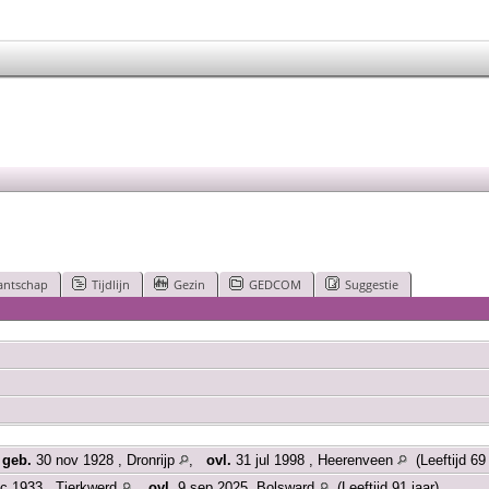
antschap
Tijdlijn
Gezin
GEDCOM
Suggestie
,
geb.
30 nov 1928 , Dronrijp
,
ovl.
31 jul 1998 , Heerenveen
(Leeftijd 69
c 1933 , Tjerkwerd
,
ovl.
9 sep 2025, Bolsward
(Leeftijd 91 jaar)