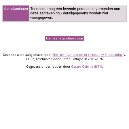
Aantekeningen
Tenminste nog één levende persoon is verbonden aan
deze aantekening - detailgegevens worden niet
weergegeven.
Ga naar standaard site
Deze site werd aangemaakt door
The Next Generation of Genealogy Sitebuilding
v.
13.0.2, geschreven door Darrin Lythgoe © 2001-2026.
Gegevens onderhouden door
Gerard Galema (i611)
.