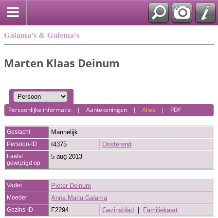
Galama's & Galema's
Marten Klaas Deinum
Persoonlijke informatie
|
Aantekeningen
|
Alles
|
PDF
Geslacht
Mannelijk
Persoon-ID
I4375
Oosterend
Laatst
5 aug 2013
gewijzigd op
Vader
Pieter Deinum
Moeder
Anna Maria Galama
Gezins-ID
F2294
Gezinsblad
|
Familiekaart