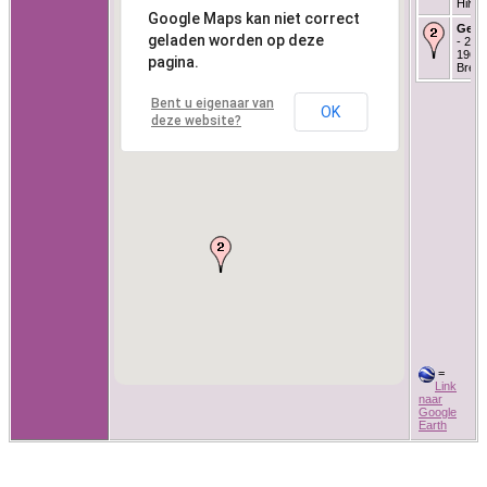
Hilve
Google Maps kan niet correct
Getr
geladen worden op deze
- 27 
1966 
pagina.
Bred
Bent u eigenaar van
OK
deze website?
=
Link
naar
Google
Earth