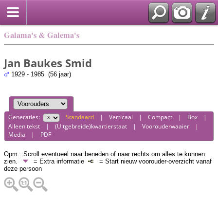
Galama's & Galema's
Jan Baukes Smid
1929 - 1985 (56 jaar)
Generaties:
Standaard
|
Verticaal
|
Compact
|
Box
|
Alleen tekst
|
(Uitgebreide)kwartierstaat
|
Voorouderwaaier
|
Media
|
PDF
Opm.: Scroll eventueel naar beneden of naar rechts om alles te kunnen
zien.
= Extra informatie
= Start nieuw voorouder-overzicht vanaf
deze persoon