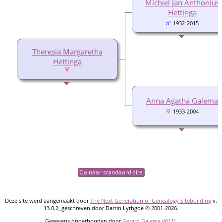
Michiel Jan Anthonius
Hettinga
1932-2015
Theresia Margaretha
Hettinga
Anna Agatha Galema
1933-2004
Ga naar standaard site
Deze site werd aangemaakt door
The Next Generation of Genealogy Sitebuilding
v.
13.0.2, geschreven door Darrin Lythgoe © 2001-2026.
Gegevens onderhouden door
Gerard Galema (i611)
.