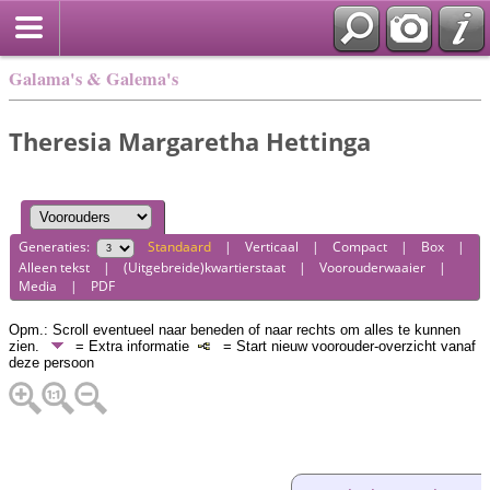
Galama's & Galema's
Theresia Margaretha Hettinga
Generaties:
Standaard
|
Verticaal
|
Compact
|
Box
|
Alleen tekst
|
(Uitgebreide)kwartierstaat
|
Voorouderwaaier
|
Media
|
PDF
Opm.: Scroll eventueel naar beneden of naar rechts om alles te kunnen
zien.
= Extra informatie
= Start nieuw voorouder-overzicht vanaf
deze persoon