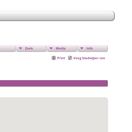
Zoek
Media
Info
Print
Voeg bladwijzer toe