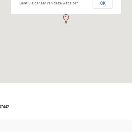
OK
Bent u eigenaar van deze website?
67442