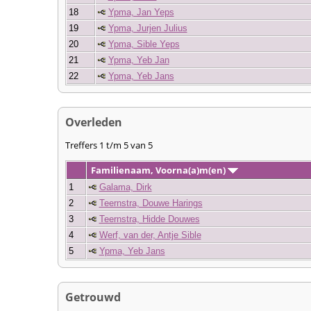
18
Ypma, Jan Yeps
19
Ypma, Jurjen Julius
20
Ypma, Sible Yeps
21
Ypma, Yeb Jan
22
Ypma, Yeb Jans
Overleden
Treffers 1 t/m 5 van 5
Familienaam, Voorna(a)m(en)
1
Galama, Dirk
2
Teernstra, Douwe Harings
3
Teernstra, Hidde Douwes
4
Werf, van der, Antje Sible
5
Ypma, Yeb Jans
Getrouwd