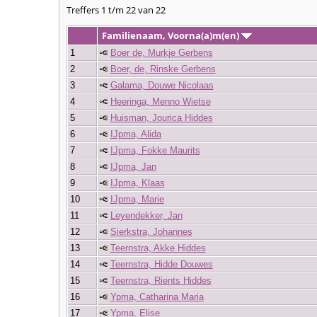
Treffers 1 t/m 22 van 22
Familienaam, Voorna(a)m(en)
1
Boer de, Murkje Gerbens
2
Boer, de, Rinske Gerbens
3
Galama, Douwe Nicolaas
4
Heeringa, Menno Wietse
5
Huisman, Jourica Hiddes
6
IJpma, Alida
7
IJpma, Fokke Maurits
8
IJpma, Jan
9
IJpma, Klaas
10
IJpma, Marie
11
Leyendekker, Jan
12
Sierkstra, Johannes
13
Teernstra, Akke Hiddes
14
Teernstra, Hidde Douwes
15
Teernstra, Rients Hiddes
16
Ypma, Catharina Maria
17
Ypma, Elise