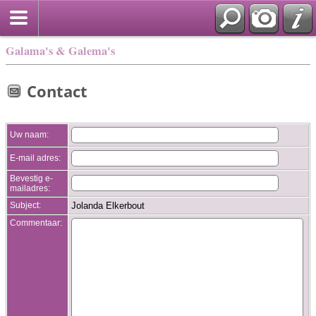
Galama's & Galema's
Contact
Uw naam:
E-mail adres:
Bevestig e-
mailadres:
Subject:
Jolanda Elkerbout
Commentaar: