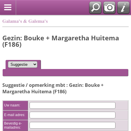
Galama's & Galema's
Gezin: Bouke + Margaretha Huitema
(F186)
Suggestie / opmerking mbt : Gezin: Bouke +
Margaretha Huitema (F186)
Uw naam:
E-mail adres:
Bevestig e-
mailadres: