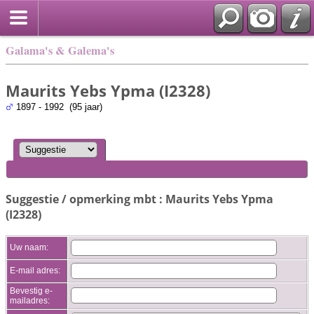
Galama's & Galema's
Maurits Yebs Ypma (I2328)
1897 - 1992 (95 jaar)
Suggestie / opmerking mbt : Maurits Yebs Ypma
(I2328)
Uw naam:
E-mail adres:
Bevestig e-
mailadres: