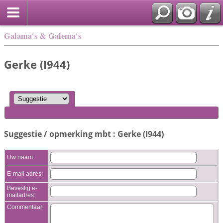
Galama's & Galema's
Gerke (I944)
Suggestie / opmerking mbt : Gerke (I944)
Uw naam:
E-mail adres:
Bevestig e-
mailadres:
Commentaar: